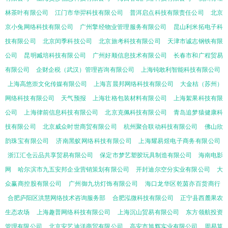
林茶叶有限公司
江门市华羿科技有限公司
普洱启点科技有限责任公司
北京
京小兔网络科技有限公司
广州擎经物业管理服务有限公司
昆山利米拓电子科
技有限公司
北京闰季科技公司
北京旅考科技有限公司
天津市诚志钢铁有限
公司
昆明臧培科技有限公司
广州好顺信息技术有限公司
长春市和广程贸易
有限公司
企财企税（武汉）管理咨询有限公司
上海钝敢利智能科技有限公司
上海高悠崇文化传媒有限公司
上海言晨邦网络科技有限公司
大金桔（苏州）
网络科技有限公司
天气预报
上海壮格包装材料有限公司
上海絮果科技有限
公司
上海律前信息科技有限公司
北京克佩科技有限公司
青岛追梦猿健康科
技有限公司
北京威众时世商贸有限公司
杭州聚合联动科技有限公司
佛山欣
韵珠宝有限公司
济南黑蚁网络科技有限公司
上海耀易煜电子商务有限公司
浙江汇仓云品共享贸易有限公司
保定市梦艺塑胶玩具制造有限公司
海南电影
网
哈尔滨市九五安邦企业营销策划有限公司
开封迪尔空分实业有限公司
大
众赢商控股有限公司
广州御九坊灯饰有限公司
海口龙华区乾茵亦百货商行
合肥庐阳区洪慧网络技术咨询服务部
合肥泓微科技有限公司
正宁县西麓果农
生态农场
上海趣普网络科技有限公司
上海沉山贸易有限公司
东方领航投资
管理有限公司
北京安艺迪洋商贸有限公司
高安市旭辉实业有限公司
周易算