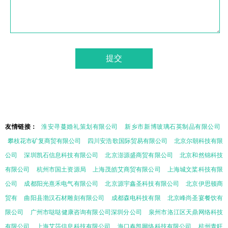
友情链接：
淮安寻蔓婚礼策划有限公司
新乡市新博玻璃石英制品有限公司
攀枝花市矿复商贸有限公司
四川安浩歌国际贸易有限公司
北京尔朝科技有限
公司
深圳凯石信息科技有限公司
北京澎源盛商贸有限公司
北京和然锦科技
有限公司
杭州市国土资源局
上海茂皓艾商贸有限公司
上海城文桨科技有限
公司
成都阳光熹禾电气有限公司
北京源宇鑫圣科技有限公司
北京伊思顿商
贸有
曲阳县渤汉石材雕刻有限公司
成都森电科技有限
北京峰尚圣宴餐饮有
限公司
广州市哒哒健康咨询有限公司深圳分公司
泉州市洛江区天鼎网络科技
有限公司
上海艾莎信息科技有限公司
海口春凯网络科技有限公司
杭州青旺